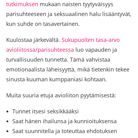
tutkimuksen
mukaan naisten tyytyväisyys
parisuhteeseen ja seksuaalinen halu lisääntyvät,
kun suhde on tasavertainen.
Kuulostaa järkevältä.
Sukupuolten tasa-arvo
avioliitossa/parisuhteessa
luo vapauden ja
turvallisuuden tunnetta. Tämä vahvistaa
emotionaalista läheisyyttä, mikä tietenkin tekee
sinusta kuuman kumppaniasi kohtaan.
Muita suuria etuja avioliiton pyytämisestä:
Tunnet itsesi seksikkääksi
Saat hänen ihailunsa ja kunnioituksensa
Saat suunnitella ja toteuttaa ehdotuksen