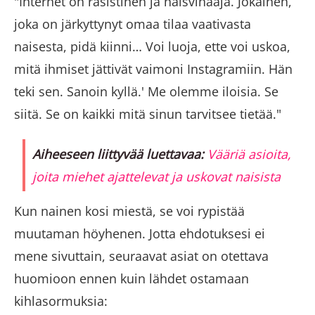
"Internet on rasistinen ja naisvihaaja. Jokainen,
joka on järkyttynyt omaa tilaa vaativasta
naisesta, pidä kiinni… Voi luoja, ette voi uskoa,
mitä ihmiset jättivät vaimoni Instagramiin. Hän
teki sen. Sanoin kyllä.' Me olemme iloisia. Se
siitä. Se on kaikki mitä sinun tarvitsee tietää."
Aiheeseen liittyvää luettavaa:
Vääriä asioita,
joita miehet ajattelevat ja uskovat naisista
Kun nainen kosi miestä, se voi rypistää
muutaman höyhenen. Jotta ehdotuksesi ei
mene sivuttain, seuraavat asiat on otettava
huomioon ennen kuin lähdet ostamaan
kihlasormuksia: