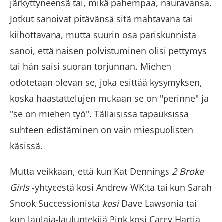
järkyttyneensä tai, mikä pahempaa, nauravansa.
Jotkut sanoivat pitävänsä sitä mahtavana tai
kiihottavana, mutta suurin osa pariskunnista
sanoi, että naisen polvistuminen olisi pettymys
tai hän saisi suoran torjunnan. Miehen
odotetaan olevan se, joka esittää kysymyksen,
koska haastattelujen mukaan se on "perinne" ja
"se on miehen työ". Tällaisissa tapauksissa
suhteen edistäminen on vain miespuolisten
käsissä.
Mutta veikkaan, että kun Kat Dennings
2 Broke
Girls
-yhtyeestä kosi Andrew WK:ta tai kun Sarah
Snook Successionista
kosi
Dave Lawsonia tai
kun laulaja-lauluntekijä Pink kosi Carey Hartia,