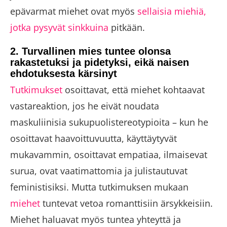
epävarmat miehet ovat myös
sellaisia ​​miehiä,
jotka pysyvät sinkkuina
pitkään.
2. Turvallinen mies tuntee olonsa
rakastetuksi ja pidetyksi, eikä naisen
ehdotuksesta kärsinyt
Tutkimukset
osoittavat, että miehet kohtaavat
vastareaktion, jos he eivät noudata
maskuliinisia sukupuolistereotypioita – kun he
osoittavat haavoittuvuutta, käyttäytyvät
mukavammin, osoittavat empatiaa, ilmaisevat
surua, ovat vaatimattomia ja julistautuvat
feministisiksi. Mutta tutkimuksen mukaan
miehet
tuntevat vetoa romanttisiin ärsykkeisiin.
Miehet haluavat myös tuntea yhteyttä ja