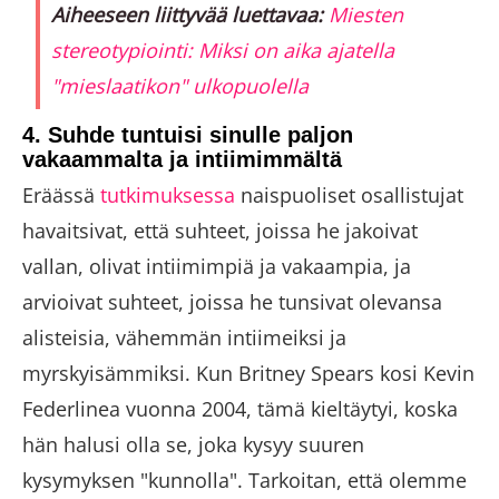
Aiheeseen liittyvää luettavaa:
Miesten
stereotypiointi: Miksi on aika ajatella
"mieslaatikon" ulkopuolella
4. Suhde tuntuisi sinulle paljon
vakaammalta ja intiimimmältä
Eräässä
tutkimuksessa
naispuoliset osallistujat
havaitsivat, että suhteet, joissa he jakoivat
vallan, olivat intiimimpiä ja vakaampia, ja
arvioivat suhteet, joissa he tunsivat olevansa
alisteisia, vähemmän intiimeiksi ja
myrskyisämmiksi. Kun Britney Spears kosi Kevin
Federlinea vuonna 2004, tämä kieltäytyi, koska
hän halusi olla se, joka kysyy suuren
kysymyksen "kunnolla". Tarkoitan, että olemme