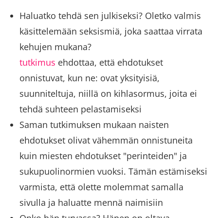
Haluatko tehdä sen julkiseksi? Oletko valmis
käsittelemään seksismiä, joka saattaa virrata
kehujen mukana?
tutkimus
ehdottaa, että ehdotukset
onnistuvat, kun ne: ovat yksityisiä,
suunniteltuja, niillä on kihlasormus, joita ei
tehdä suhteen pelastamiseksi
Saman tutkimuksen mukaan naisten
ehdotukset olivat vähemmän onnistuneita
kuin miesten ehdotukset "perinteiden" ja
sukupuolinormien vuoksi. Tämän estämiseksi
varmista, että olette molemmat samalla
sivulla ja haluatte mennä naimisiin
Onko hän turvassa? Hänen on oltava