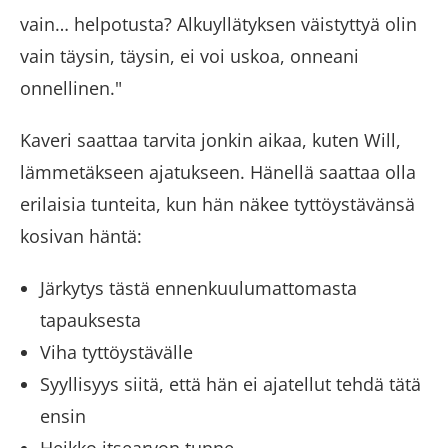
vain… helpotusta? Alkuyllätyksen väistyttyä olin
vain täysin, täysin, ei voi uskoa, onneani
onnellinen."
Kaveri saattaa tarvita jonkin aikaa, kuten Will,
lämmetäkseen ajatukseen. Hänellä saattaa olla
erilaisia ​​tunteita, kun hän näkee tyttöystävänsä
kosivan häntä:
Järkytys tästä ennenkuulumattomasta
tapauksesta
Viha tyttöystävälle
Syyllisyys siitä, että hän ei ajatellut tehdä tätä
ensin
Heikko itsearvon tunne