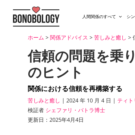
人間関係のすべて
シン
ホーム
>
関係アドバイス
>
苦しみと癒し
>
信頼の問題を乗り
のヒント
関係における信頼を再構築する
苦しみと癒し
|
2024 年 10 月 4 日
|
ティト
検証者
シェファリ・バトラ博士
更新日：2025年4月4日