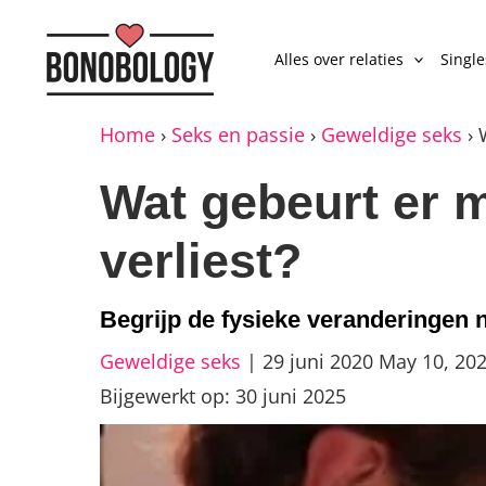
Alles over relaties
Singl
Home
›
Seks en passie
›
Geweldige seks
›
Wat gebeurt er m
verliest?
Begrijp de fysieke veranderingen 
Geweldige seks
|
29 juni 2020
May 10, 20
Bijgewerkt op: 30 juni 2025