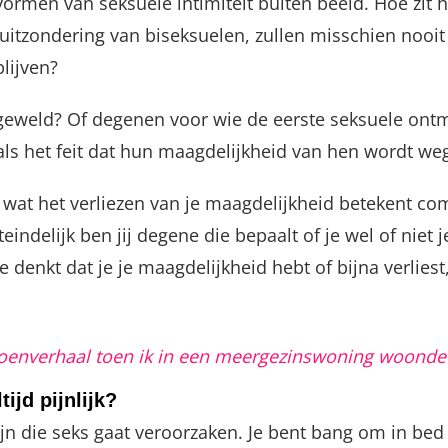
vormen van seksuele intimiteit buiten beeld. Hoe zit 
zondering van biseksuelen, zullen misschien nooit s
lijven?
l geweld? Of degenen voor wie de eerste seksuele on
s het feit dat hun maagdelijkheid van hen wordt weg
 wat het verliezen van je maagdelijkheid betekent com
eindelijk ben jij degene die bepaalt of je wel of niet
ie denkt dat je je maagdelijkheid hebt of bijna verlie
zoenverhaal toen ik in een meergezinswoning woonde
ijd pijnlijk?
pijn die seks gaat veroorzaken. Je bent bang om in be