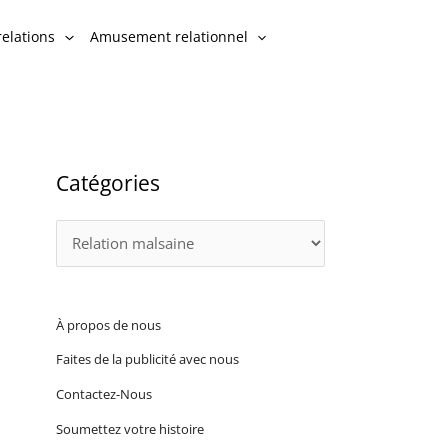
C
relations
Amusement relationnel
a
t
é
g
o
Catégories
r
i
e
s
À propos de nous
Faites de la publicité avec nous
Contactez-Nous
Soumettez votre histoire