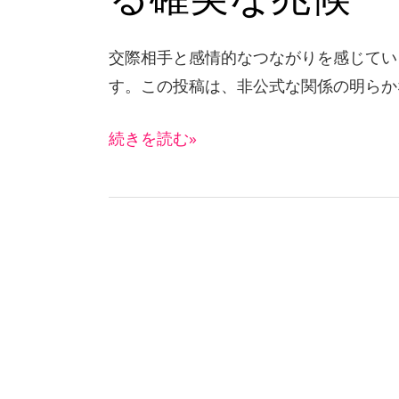
る
確
交際相手と感情的なつながりを感じてい
実
す。この投稿は、非公式な関係の明らか
な
兆
続きを読む»
候
金
融
支
配：
そ
の