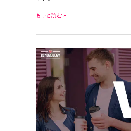
危
もっと読む »
険
信
号
カ
ジ
ュ
ア
ル
な
デ
ー
ト