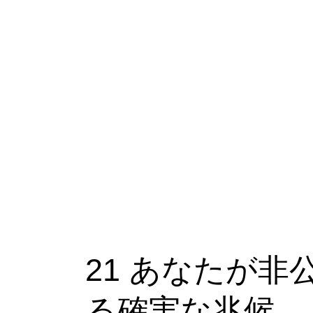
あ
な
た
が
非
公
式
に
デ
ー
ト
し
21 あなたが
て
い
る確実な兆候