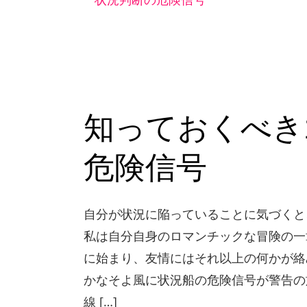
っ
て
お
く
べ
知っておくべき
き
11
危険信号
の
曖
自分が状況に陥っていることに気づくと
昧
私は自分自身のロマンチックな冒険の一
な
に始まり、友情にはそれ以上の何かが絡
関
かなそよ風に状況船の危険信号が警告の
係
線 […]
の