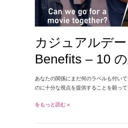
と
セ
フ
レ
カジュアルデート vs
関
係
Benefits – 1
の
違
あなたの関係にまだ何のラベルも付いて
い
のに十分な視点を提供することを願って
–
10
をもっと読む »
の
重
要