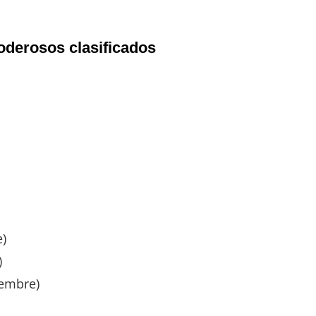
derosos clasificados
e)
)
iembre)