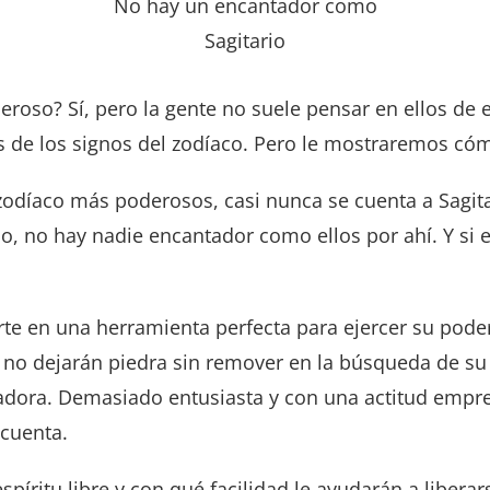
No hay un encantador como
Sagitario
deroso? Sí, pero la gente no suele pensar en ellos 
s de los signos del zodíaco. Pero le mostraremos có
zodíaco más poderosos, casi nunca se cuenta a Sagita
o, no hay nadie encantador como ellos por ahí. Y si 
erte en una herramienta perfecta para ejercer su pode
 no dejarán piedra sin remover en la búsqueda de su 
adora. Demasiado entusiasta y con una actitud empre
 cuenta.
píritu libre y con qué facilidad le ayudarán a libera