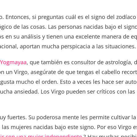
o. Entonces, si preguntas cuál es el signo del zodía
ico de las cosas. Las personas nacidas bajo el signo 
os en su análisis y tienen una excelente manera de eq
acional, aportan mucha perspicacia a las situaciones.
 Yogmayaa
, que también es consultor de astrología, 
con un Virgo, asegúrate de que tengas el cabello reco
usta mucho el orden. Esto a veces les hace ser autoc
cha ansiedad. Los Virgo pueden ser críticos con las
 fuertes. Su poderosa mente les permite cultivar la i
e las mujeres nacidas bajo este signo. Por eso Virgo
lir con una mujer independiente.
? Hay muchas posibil