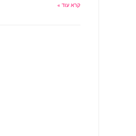
קרא עוד »
19+
אפליקציות
רמאות
נפוצות
ביותר
לאייפון