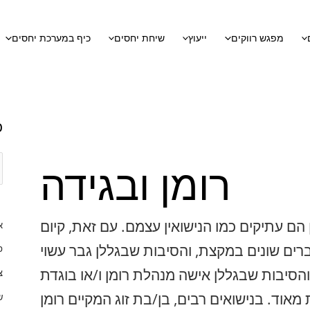
כ
ל
מפגש רווקים
ייעוץ
שיחת יחסים
כיף במערכת יחסים
ה
ק
ט
ג
כ
ו
ר
רומן ובגידה
י
ו
ת
 הם עתיקים כמו הנישואין עצמם. עם זאת, קיום
א
ברים שונים במקצת, והסיבות שבגללן גבר עשוי
פ
 והסיבות שבגללן אישה מנהלת רומן ו/או בוגדת
צ
 מאוד. בנישואים רבים, בן/בת זוג המקיים רומן
ש