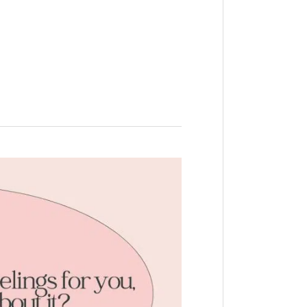
שאלות
טריק
לשאול
רמאי:
40
שאלות
חכמות