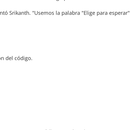
ntó Srikanth. "Usemos la palabra "Elige para esperar"
ón del código.