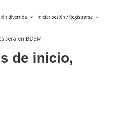
ión divertida
Iniciar sesión / Registrarse
y espera en BDSM
 de inicio,