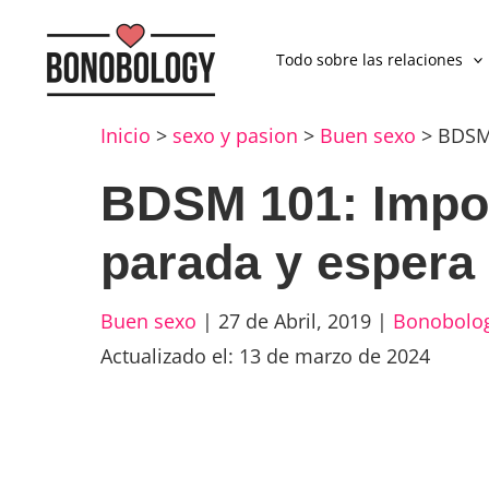
Todo sobre las relaciones
Inicio
>
sexo y pasion
>
Buen sexo
>
BDSM 
BDSM 101: Import
parada y esper
Buen sexo
|
27 de Abril, 2019
|
Bonobolog
Actualizado el: 13 de marzo de 2024