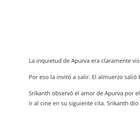
La inquietud de Apurva era claramente vis
Por eso la invitó a salir. El almuerzo sal
Srikanth observó el amor de Apurva por el
ir al cine en su siguiente cita. Srikanth di