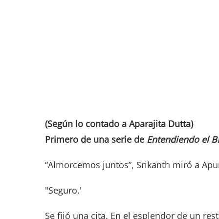
(Según lo contado a Aparajita Dutta)
Primero de una serie de
Entendiendo el B
“Almorcemos juntos”, Srikanth miró a Apur
"Seguro.'
Se fijó una cita. En el esplendor de un re