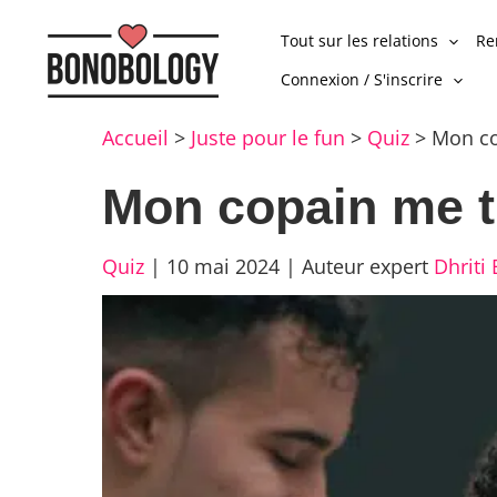
Tout sur les relations
Re
Connexion / S'inscrire
Accueil
>
Juste pour le fun
>
Quiz
>
Mon co
Mon copain me t
Quiz
|
10 mai 2024
|
Auteur expert
Dhriti