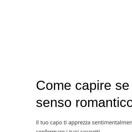
capo
è
innamorato
di
te?
Come capire se p
senso romantic
Il tuo capo ti apprezza sentimentalmente
confermare i tuoi sospetti