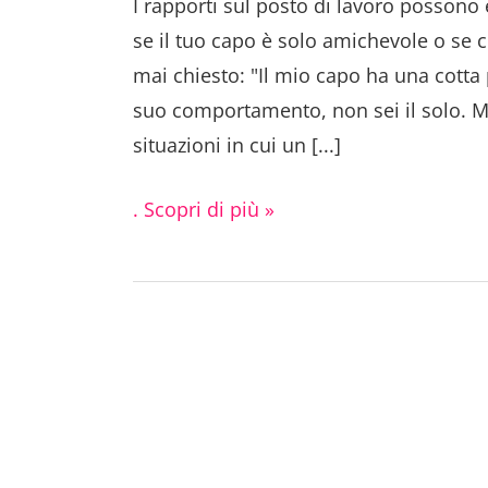
I rapporti sul posto di lavoro possono e
se il tuo capo è solo amichevole o se c'
mai chiesto: "Il mio capo ha una cotta
suo comportamento, non sei il solo. Mo
situazioni in cui un [...]
. Scopri di più »
Come
capire
se
il
tuo