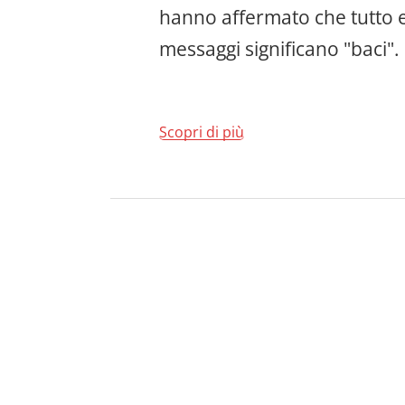
hanno affermato che tutto er
messaggi significano "baci".
Scopri di più
30
segnali
che
indicano
che
il