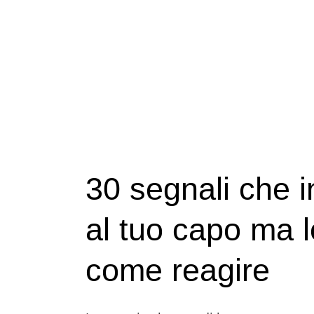
tuo
capo
ti
apprezza
ma
lo
nasconde,
e
30 segnali che i
come
reagire
al tuo capo ma 
come reagire