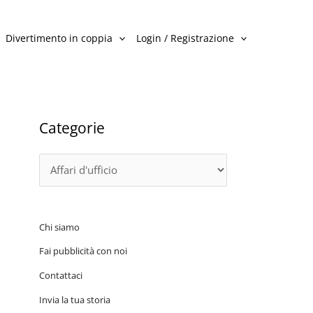
C
a
Divertimento in coppia
Login / Registrazione
t
e
g
o
Categorie
r
i
e
Chi siamo
Fai pubblicità con noi
Contattaci
Invia la tua storia