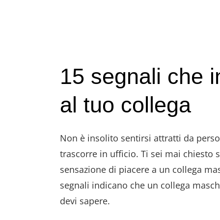
è
interessato
a
te
15 segnali che i
al tuo collega
Non è insolito sentirsi attratti da per
trascorre in ufficio. Ti sei mai chiesto
sensazione di piacere a un collega mas
segnali indicano che un collega maschi
devi sapere.