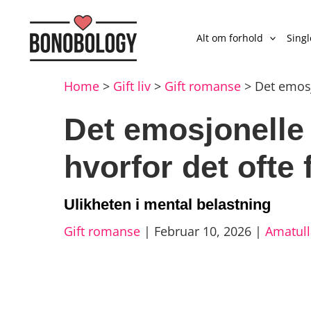
Alt om forhold
Sing
Home
>
Gift liv
>
Gift romanse
>
Det emosj
Det emosjonelle
hvorfor det ofte 
Ulikheten i mental belastning
Gift romanse
|
Februar 10, 2026
|
Amatul