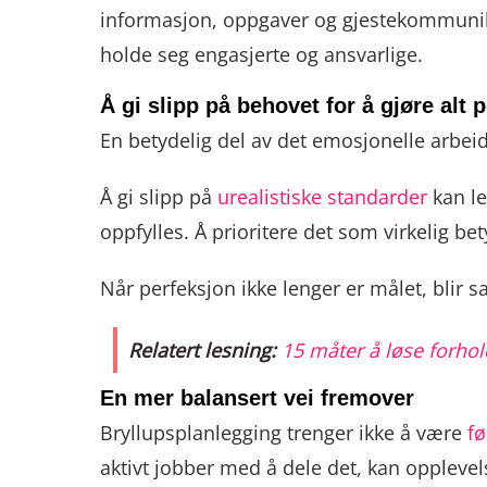
informasjon, oppgaver og gjestekommunikas
holde seg engasjerte og ansvarlige.
Å gi slipp på behovet for å gjøre alt p
En betydelig del av det emosjonelle arbeid
Å gi slipp på
urealistiske standarder
kan le
oppfylles. Å prioritere det som virkelig be
Når perfeksjon ikke lenger er målet, blir 
Relatert lesning:
15 måter å løse forho
En mer balansert vei fremover
Bryllupsplanlegging trenger ikke å være
f
aktivt jobber med å dele det, kan opple