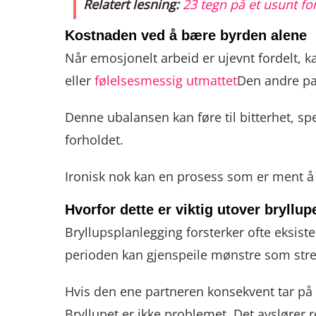
Relatert lesning:
23 tegn på et usunt fo
Kostnaden ved å bære byrden alene
Når emosjonelt arbeid er ujevnt fordelt, k
eller
følelsesmessig utmattet
Den andre par
Denne ubalansen kan føre til bitterhet, sp
forholdet.
Ironisk nok kan en prosess som er ment å 
Hvorfor dette er viktig utover bryllup
Bryllupsplanlegging forsterker ofte eksis
perioden kan gjenspeile mønstre som strek
Hvis den ene partneren konsekvent tar på s
Bryllupet er ikke problemet. Det avslører r