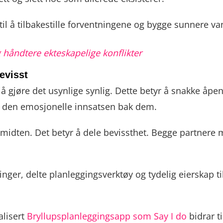
 til å tilbakestille forventningene og bygge sunnere va
g håndtere ekteskapelige konflikter
evisst
å gjøre det usynlige synlig. Dette betyr å snakke åpe
å den emosjonelle innsatsen bak dem.
 midten. Det betyr å dele bevissthet. Begge partnere
ger, delte planleggingsverktøy og tydelig eierskap til
alisert
Bryllupsplanleggingsapp som Say I do
bidrar ti