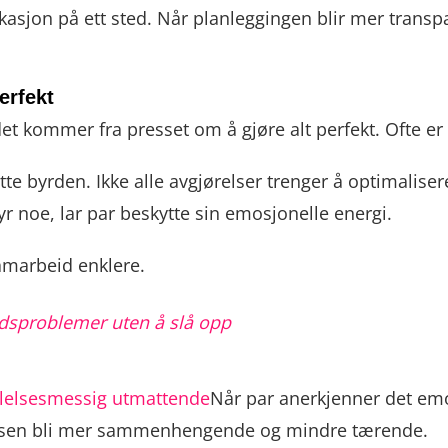
jon på ett sted. Når planleggingen blir mer transpare
erfekt
et kommer fra presset om å gjøre alt perfekt. Ofte er 
tte byrden. Ikke alle avgjørelser trenger å optimaliser
tyr noe, lar par beskytte sin emosjonelle energi.
samarbeid enklere.
ldsproblemer uten å slå opp
ølelsesmessig utmattende
Når par anerkjenner det emo
velsen bli mer sammenhengende og mindre tærende.