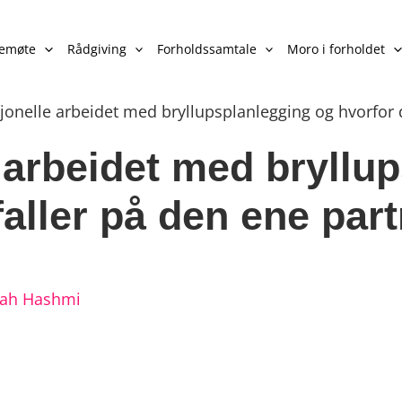
lemøte
Rådgiving
Forholdssamtale
Moro i forholdet
onelle arbeidet med bryllupsplanlegging og hvorfor d
 arbeidet med bryllu
faller på den ene par
lah Hashmi