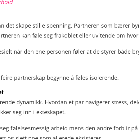
rhold
an det skape stille spenning. Partneren som bærer byr
tneren kan føle seg frakoblet eller uvitende om hvor
esielt når den ene personen føler at de styrer både 
feire partnerskap begynne å føles isolerende.
et
terende dynamikk. Hvordan et par navigerer stress, 
ker seg inn i ekteskapet.
eg følelsesmessig arbeid mens den andre forblir på si
ett og slett noe som allerede eksisterer.