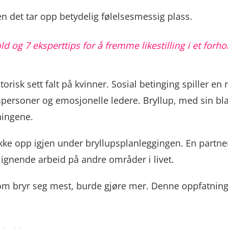
en det tar opp betydelig følelsesmessig plass.
old og 7 eksperttips for å fremme likestilling i et forho
isk sett falt på kvinner. Sosial betinging spiller en r
spersoner og emosjonelle ledere. Bryllup, med sin bla
ningene.
ke opp igjen under bryllupsplanleggingen. En partner 
t lignende arbeid på andre områder i livet.
om bryr seg mest, burde gjøre mer. Denne oppfatninge