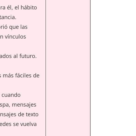
a él, el hábito
tancia.
rió que las
an vínculos
ados al futuro.
s más fáciles de
s cuando
ispa, mensajes
nsajes de texto
edes se vuelva