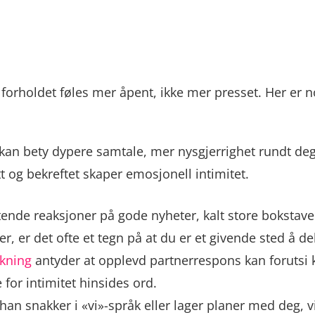
år forholdet føles mer åpent, ikke mer presset. Her er
an bety dypere samtale, mer nysgjerrighet rundt deg, e
tt og bekreftet skaper emosjonell intimitet.
ende reaksjoner på gode nyheter, kalt store bokstaver
 er det ofte et tegn på at du er et givende sted å de
kning
antyder at opplevd partnerrespons kan forutsi 
 for intimitet hinsides ord.
 han snakker i «vi»-språk eller lager planer med deg, 