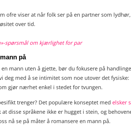
m ofre viser at når folk ser på en partner som lydhør, 
sitet over tid.
»-spørsmål om kjærlighet for par
n mann på
en mann uten å gjette, bør du fokusere på handlinger 
r vi deg med å se intimitet som noe utover det fysiske
om gjør nærhet enkel i stedet for tvungen.
esifikt trenger? Det populære konseptet med
elsker 
disse språkene ikke er hugget i stein, og behovene i 
a oss nå se på måter å romansere en mann på.