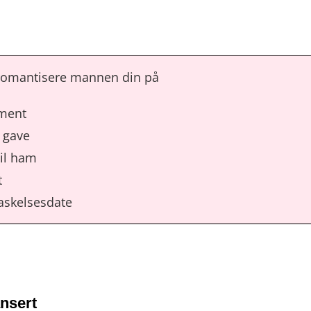
 romantisere mannen din på
iment
 gave
til ham
t
askelsesdate
nsert