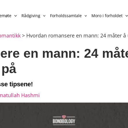
lemøte
Rådgiving
Forholdssamtale
Moro i forholdet
romantikk
>
Hvordan romansere en mann: 24 måter å u
re en mann: 24 måte
 på
sse tipsene!
matullah Hashmi