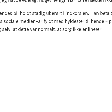
eg havde ødelagt noget helligt. Han talte næsten ikke t
Hendes bil holdt stadig uberørt i indkørslen. Han bet
Hans sociale medier var fyldt med hyldester til hende –
selv, at dette var normalt, at sorg ikke er lineær.