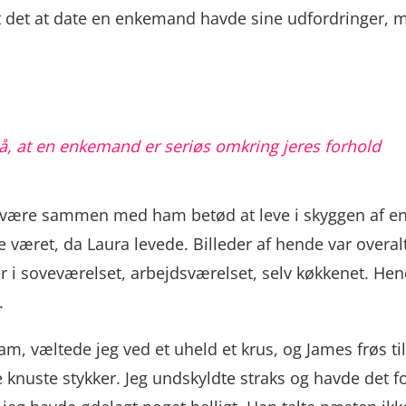
 at det at date en enkemand havde sine udfordringer, men
på, at en enkemand er seriøs omkring jeres forhold
 være sammen med ham betød at leve i skyggen af ​​en 
æret, da Laura levede. Billeder af hende var overalt – 
 i soveværelset, arbejdsværelset, selv køkkenet. Hen
.
 væltede jeg ved et uheld et krus, og James frøs til.
e knuste stykker. Jeg undskyldte straks og havde det