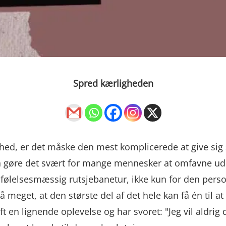
Spred kærligheden
ghed, er det måske den mest komplicerede at give sig se
n gøre det svært for mange mennesker at omfavne udsi
 følelsesmæssig rutsjebanetur, ikke kun for den person
 meget, at den største del af det hele kan få én til a
t en lignende oplevelse og har svoret: "Jeg vil aldrig