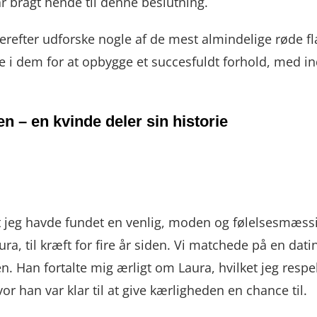
r bragt hende til denne beslutning.
 derefter udforske nogle af de mest almindelige røde 
 i dem for at opbygge et succesfuldt forhold, med ind
n – en kvinde deler sin historie
 jeg havde fundet en venlig, moden og følelsesmæssigt 
a, til kræft for fire år siden. Vi matchede på en dati
. Han fortalte mig ærligt om Laura, hvilket jeg respe
vor han var klar til at give kærligheden en chance til.