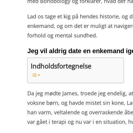
med Bonobology og forklarer, hvad der ha
Lad os tage et kig på hendes historie, og
enkemand, og om det er muligt at navigere
forhold og mental sundhed.
Jeg vil aldrig date en enkemand ige
Indholdsfortegnelse
Da jeg mødte James, troede jeg endelig, at
voksne børn, og havde mistet sin kone, Laur
han varm, veltalende og overraskende åben
var gået i terapi og nu var i en situation, h