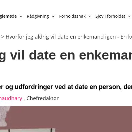
nglemøde
Rådgivning
Forholdssnak
Sjov i forholdet
>
Hvorfor jeg aldrig vil date en enkemand igen - En k
ig vil date en enkema
 og udfordringer ved at date en person, der
haudhary
,
Chefredaktør