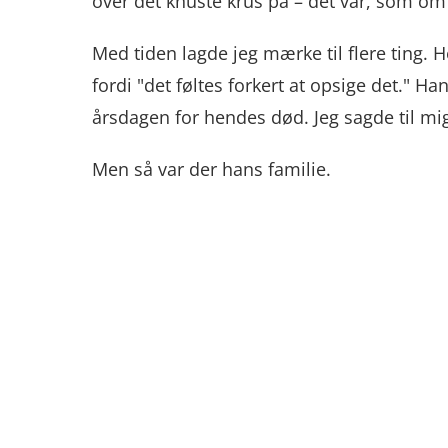
over det knuste krus på – det var, som om j
Med tiden lagde jeg mærke til flere ting. 
fordi "det føltes forkert at opsige det." 
årsdagen for hendes død. Jeg sagde til mig 
Men så var der hans familie.