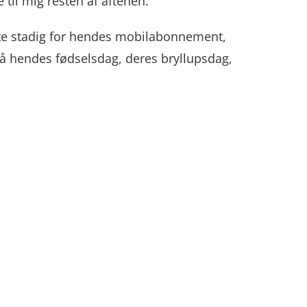
il mig resten af ​​aftenen.
alte stadig for hendes mobilabonnement,
 på hendes fødselsdag, deres bryllupsdag,