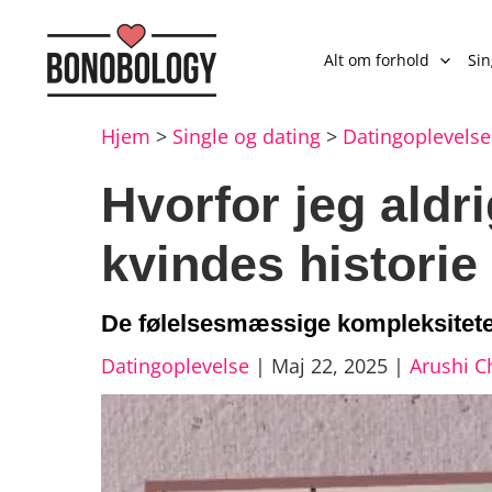
Alt om forhold
Si
Hjem
>
Single og dating
>
Datingoplevelse
Hvorfor jeg aldr
kvindes historie
De følelsesmæssige kompleksiteter
Datingoplevelse
|
Maj 22, 2025
|
Arushi C